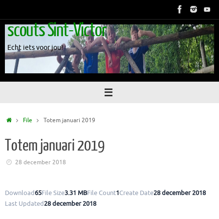
Skip
to
scouts Sint-Victor
content
Echt iets voor jou!
Home
File
Totem januari 2019
Totem januari 2019
28 december 2018
Download
65
File Size
3.31 MB
File Count
1
Create Date
28 december 2018
Last Updated
28 december 2018