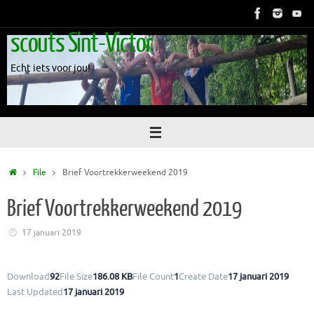
Skip
to
scouts Sint-Victor
content
Echt iets voor jou!
Home
File
Brief Voortrekkerweekend 2019
Brief Voortrekkerweekend 2019
17 januari 2019
Download
92
File Size
186.08 KB
File Count
1
Create Date
17 januari 2019
Last Updated
17 januari 2019