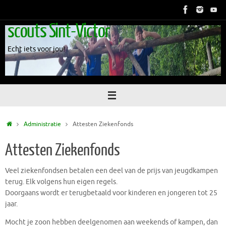
Skip
to
scouts Sint-Victor
content
Echt iets voor jou!
Home
Administratie
Attesten Ziekenfonds
Attesten Ziekenfonds
Veel ziekenfondsen betalen een deel van de prijs van jeugdkampen
terug. Elk volgens hun eigen regels.
Doorgaans wordt er terugbetaald voor kinderen en jongeren tot 25
jaar.
Mocht je zoon hebben deelgenomen aan weekends of kampen, dan