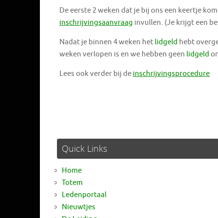
De eerste 2 weken dat je bij ons een keertje ko
inschrijvingsaanvraag
invullen. (Je krijgt een b
Nadat je binnen 4 weken het
lidgeld
hebt overges
weken verlopen is en we hebben geen
lidgeld
on
Lees ook verder bij de
inschrijvingsprocedure
Quick Links
Home
Totem
Ledenportaal
Nieuwtjes