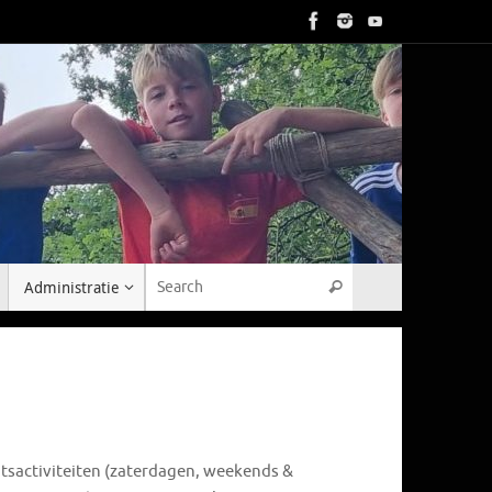
Search for:
Administratie
Search
outsactiviteiten (zaterdagen, weekends &