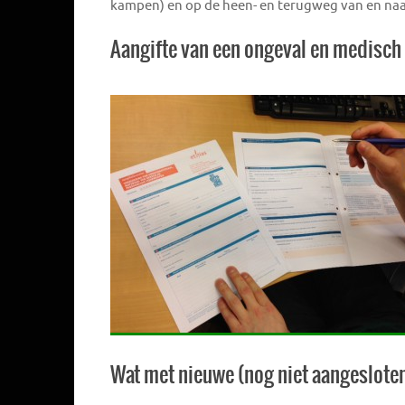
kampen) en op de heen- en terugweg van en naar 
Aangifte van een ongeval en medisch 
Wat met nieuwe (nog niet aangeslote