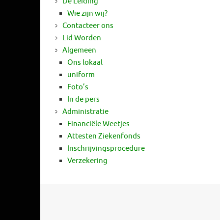
De Leiding
Wie zijn wij?
Contacteer ons
Lid Worden
Algemeen
Ons lokaal
uniform
Foto’s
In de pers
Administratie
Financiële Weetjes
Attesten Ziekenfonds
Inschrijvingsprocedure
Verzekering