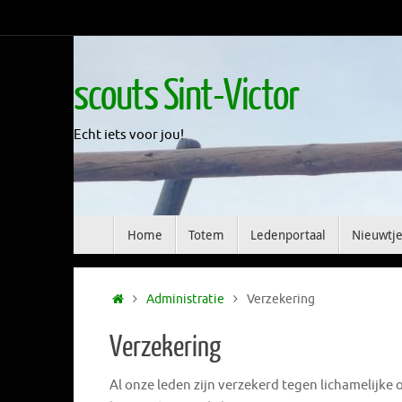
Skip
to
content
scouts Sint-Victor
Echt iets voor jou!
Skip
Home
Totem
Ledenportaal
Nieuwtje
to
content
Home
Administratie
Verzekering
Verzekering
Al onze leden zijn verzekerd tegen lichamelijke 