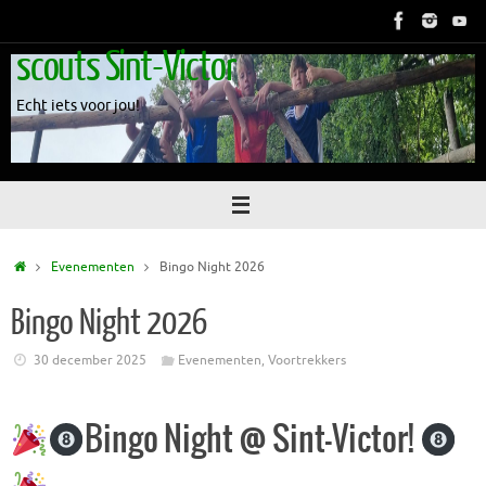
Skip
to
scouts Sint-Victor
content
Echt iets voor jou!
Home
Evenementen
Bingo Night 2026
Bingo Night 2026
30 december 2025
Evenementen
,
Voortrekkers
Bingo Night @ Sint-Victor!