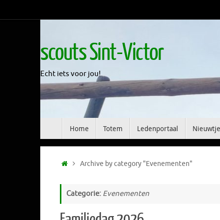
Skip
to
content
scouts Sint-Victor
Echt iets voor jou!
Skip
Home
Totem
Ledenportaal
Nieuwtje
to
content
Home
Archive by category "Evenementen"
Categorie:
Evenementen
Familiedag 2026