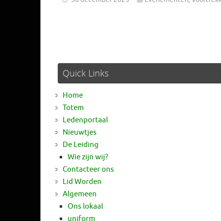
Quick Links
Home
Totem
Ledenportaal
Nieuwtjes
De Leiding
Wie zijn wij?
Contacteer ons
Lid Worden
Algemeen
Ons lokaal
uniform