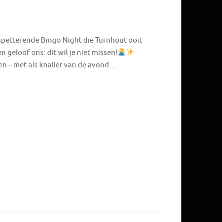
spetterende Bingo Night die Turnhout ooit
geloof ons: dit wil je niet missen!
en – met als knaller van de avond…