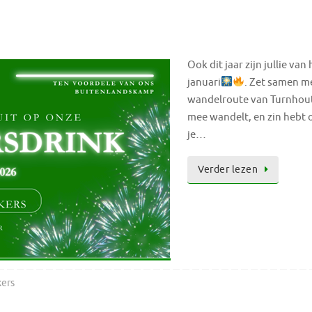
Ook dit jaar zijn jullie v
januari
. Zet samen me
wandelroute van Turnhout 
mee wandelt, en zin hebt 
je…
Verder lezen
kers