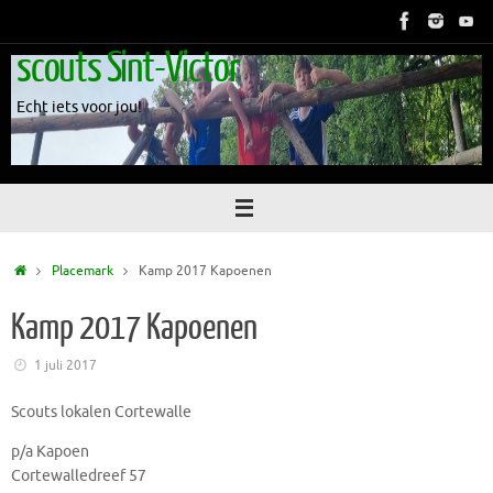
Skip
to
scouts Sint-Victor
content
Echt iets voor jou!
Home
Placemark
Kamp 2017 Kapoenen
Kamp 2017 Kapoenen
1 juli 2017
Scouts lokalen Cortewalle
p/a Kapoen
Cortewalledreef 57