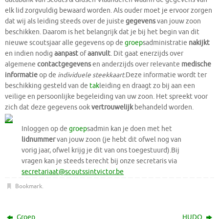
elk lid zorgvuldig bewaard worden. Als ouder moet je ervoor zorgen
dat wij als leiding steeds over de juiste
gegevens
van jouw zoon
beschikken. Daarom is het belangrijk dat je bij het begin van dit
nieuwe scoutsjaar alle gegevens op de
groep
sadministratie
nakijkt
en indien nodig
aanpast
of
aanvult
. Dit gaat enerzijds over
algemene
contactgegevens
en anderzijds over relevante
medische
informatie
op de
individuele steekkaart
.Deze informatie wordt ter
beschikking gesteld van de
tak
leiding en draagt zo bij aan een
veilige en persoonlijke begeleiding van uw zoon. Het spreekt voor
zich dat deze gegevens ook
vertrouwelijk
behandeld worden.
Inloggen op de
groep
sadmin kan je doen met het
lidnummer
van jouw zoon (je hebt dit ofwel nog van
vorig jaar, ofwel krijg je dit van ons toegestuurd).Bij
vragen kan je steeds terecht bij onze secretaris via
secretariaat@scoutssintvictor.be
Bookmark
.
Groep
HUDO