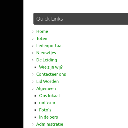
Quick Links
Home
Totem
Ledenportaal
Nieuwtjes
De Leiding
Wie zijn wij?
Contacteer ons
Lid Worden
Algemeen
Ons lokaal
uniform
Foto’s
In de pers
Administratie