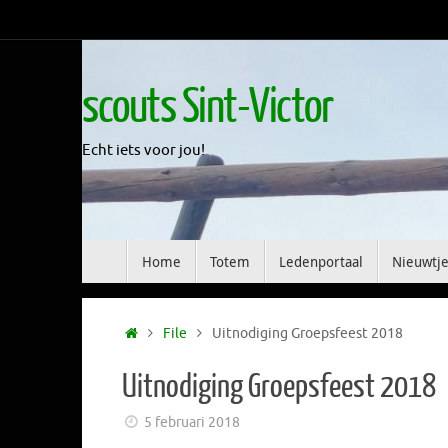
Skip
to
content
scouts Sint-Victor
Echt iets voor jou!
Skip
Home
Totem
Ledenportaal
Nieuwtje
to
content
Home
File
Uitnodiging Groepsfeest 2018
Uitnodiging Groepsfeest 2018
5 februari 2018