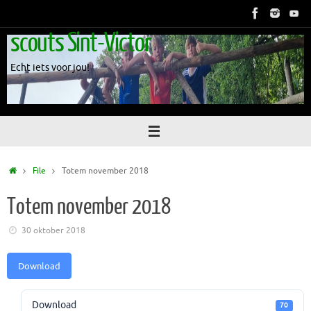
Skip
to
scouts Sint-Victor
content
Echt iets voor jou!
Home
File
Totem november 2018
Totem november 2018
30 oktober 2018
Download
Download
70