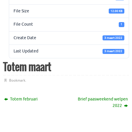
File Size
12.00 KB
File Count
1
Create Date
3 maart 2022
Last Updated
3 maart 2022
Totem maart
Bookmark
.
Totem februari
Brief paasweekend welpen
2022