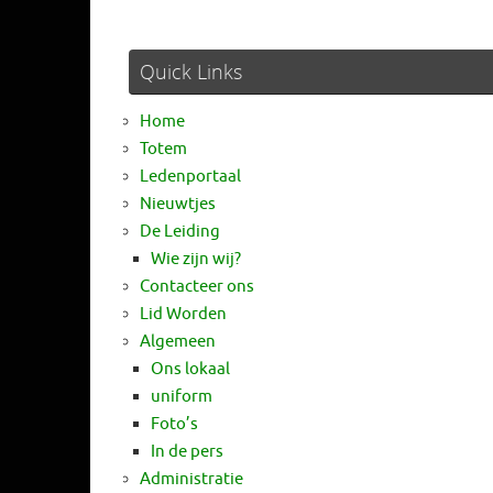
Quick Links
Home
Totem
Ledenportaal
Nieuwtjes
De Leiding
Wie zijn wij?
Contacteer ons
Lid Worden
Algemeen
Ons lokaal
uniform
Foto’s
In de pers
Administratie