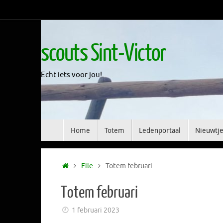
Skip
to
content
scouts Sint-Victor
Echt iets voor jou!
Skip
Home
Totem
Ledenportaal
Nieuwtje
to
content
Home
File
Totem februari
Totem februari
1 februari 2023