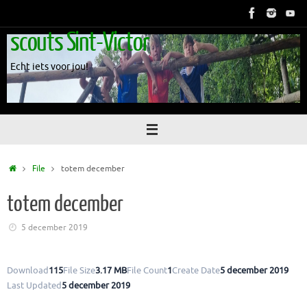
Skip
to
scouts Sint-Victor
content
Echt iets voor jou!
Home
File
totem december
totem december
5 december 2019
Download
115
File Size
3.17 MB
File Count
1
Create Date
5 december 2019
Last Updated
5 december 2019