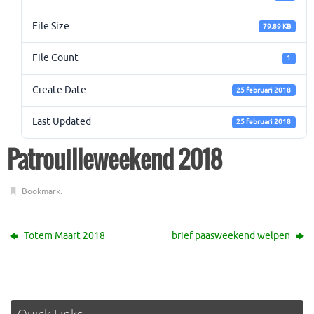
File Size
79.89 KB
File Count
1
Create Date
25 februari 2018
Last Updated
25 februari 2018
Patrouilleweekend 2018
Bookmark
.
Totem Maart 2018
brief paasweekend welpen