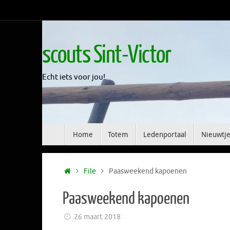
Skip
to
content
scouts Sint-Victor
Echt iets voor jou!
Skip
Home
Totem
Ledenportaal
Nieuwtje
to
content
Home
File
Paasweekend kapoenen
Paasweekend kapoenen
26 maart 2018