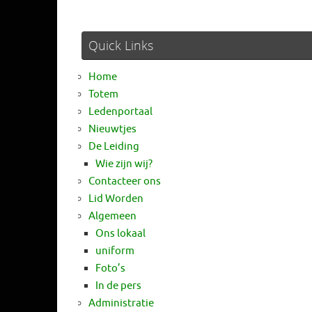
Quick Links
Home
Totem
Ledenportaal
Nieuwtjes
De Leiding
Wie zijn wij?
Contacteer ons
Lid Worden
Algemeen
Ons lokaal
uniform
Foto’s
In de pers
Administratie