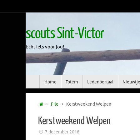
Skip
to
content
scouts Sint-Victor
Echt iets voor jou!
Skip
Home
Totem
Ledenportaal
Nieuwtje
to
content
Home
File
Kerstweekend Welpen
Kerstweekend Welpen
7 december 2018