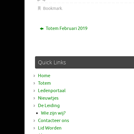
Bookmark
.
Totem Februari 2019
Quick Links
Home
Totem
Ledenportaal
Nieuwtjes
De Leiding
Wie zijn wij?
Contacteer ons
Lid Worden