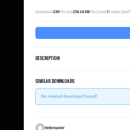
Download
230
File Size
256.24 KB
File Count
1
Create Date
DESCRIPTION
SIMILAR DOWNLOADS
No related download found!
Webmaster