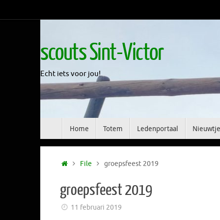
Skip
to
content
scouts Sint-Victor
Echt iets voor jou!
Skip
Home
Totem
Ledenportaal
Nieuwtje
to
content
Home
File
groepsfeest 2019
groepsfeest 2019
11 februari 2019