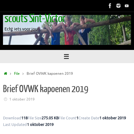
Skip
to
scouts Sint-Victor
content
Echt iets voor jou!
Home
File
Brief OVWK kapoenen 2019
Brief OVWK kapoenen 2019
1 oktober 2019
Download
118
File Size
275.05 KB
File Count
1
Create Date
1 oktober 2019
Last Updated
1 oktober 2019