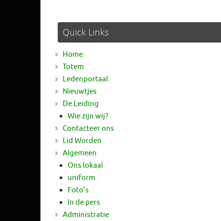
Quick Links
Home
Totem
Ledenportaal
Nieuwtjes
De Leiding
Wie zijn wij?
Contacteer ons
Lid Worden
Algemeen
Ons lokaal
uniform
Foto’s
In de pers
Administratie