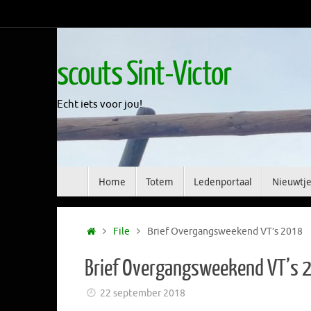
Skip
to
content
scouts Sint-Victor
Echt iets voor jou!
Skip
Home
Totem
Ledenportaal
Nieuwtje
to
content
Home
File
Brief Overgangsweekend VT’s 2018
Brief Overgangsweekend VT’s 
22 september 2018