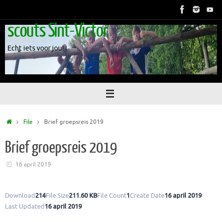
Skip
to
scouts Sint-Victor
content
Echt iets voor jou!
Home
File
Brief groepsreis 2019
Brief groepsreis 2019
16 april 2019
Download
214
File Size
211.60 KB
File Count
1
Create Date
16 april 2019
Last Updated
16 april 2019