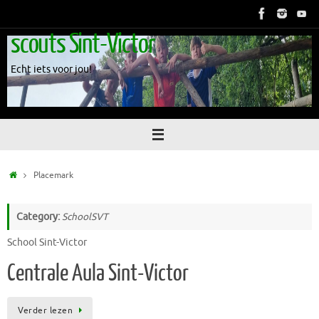
Skip
to
scouts Sint-Victor
content
Echt iets voor jou!
Home
Placemark
Category:
SchoolSVT
School Sint-Victor
Centrale Aula Sint-Victor
Verder lezen