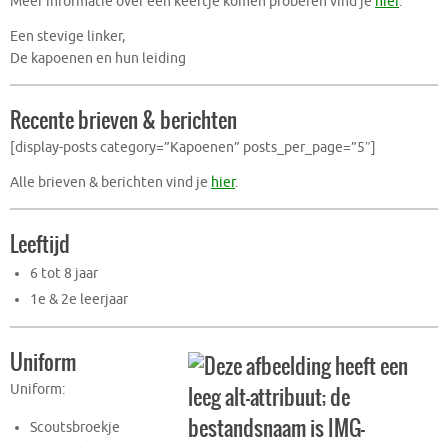
Meer informatie over een keertje komen proberen vind je
hier
.
Een stevige linker,
De kapoenen en hun leiding
Recente brieven & berichten
[display-posts category=”Kapoenen” posts_per_page=”5″]
Alle brieven & berichten vind je
hier
.
Leeftijd
6 tot 8 jaar
1e & 2e leerjaar
Uniform
Uniform:
Scoutsbroekje