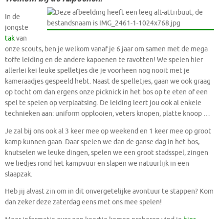
In de
jongste
tak
van
onze scouts, ben je welkom vanaf je 6 jaar om samen met de mega
toffe leiding en de andere kapoenen te ravotten! We spelen hier
allerlei kei leuke spelletjes die je voorheen nog nooit met je
kameraadjes gespeeld hebt. Naast de spelletjes, gaan we ook graag
op tocht om dan ergens onze picknick in het bos op te eten of een
spel te spelen op verplaatsing. De leiding leert jou ook al enkele
technieken aan: uniform opplooien, veters knopen, platte knoop …
Je zal bij ons ook al 3 keer mee op weekend en 1 keer mee op groot
kamp kunnen gaan. Daar spelen we dan de ganse dag in het bos,
knutselen we leuke dingen, spelen we een groot stadsspel, zingen
we liedjes rond het kampvuur en slapen we natuurlijk in een
slaapzak.
Heb jij alvast zin om in dit onvergetelijke avontuur te stappen? Kom
dan zeker deze zaterdag eens met ons mee spelen!