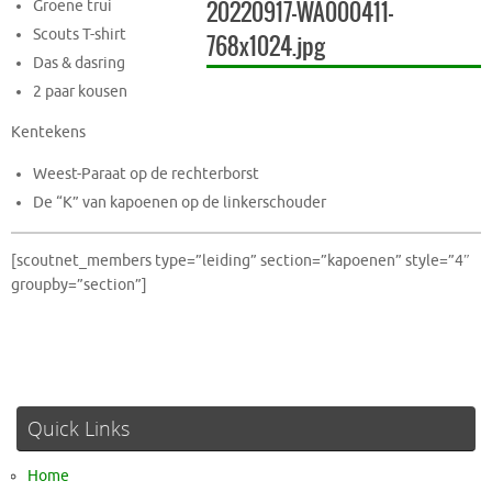
Groene trui
Scouts T-shirt
Das & dasring
2 paar kousen
Kentekens
Weest-Paraat op de rechterborst
De “K” van kapoenen op de linkerschouder
[scoutnet_members type=”leiding” section=”kapoenen” style=”4″
groupby=”section”]
Quick Links
Home