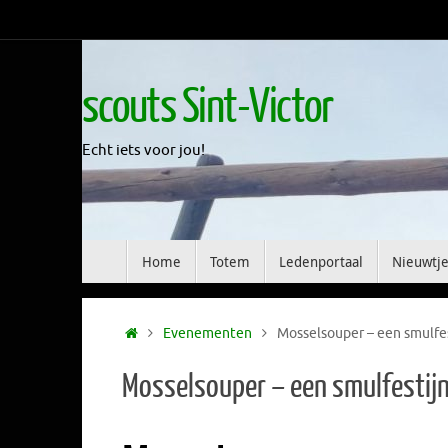
Skip
to
content
scouts Sint-Victor
Echt iets voor jou!
Skip
Home
Totem
Ledenportaal
Nieuwtje
to
content
Home
Evenementen
Mosselsouper – een smulfe
Mosselsouper – een smulfestij