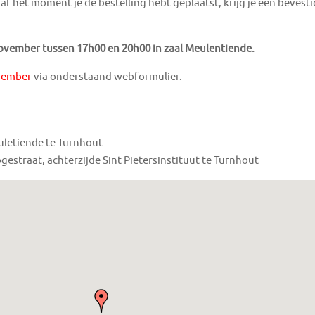
f het moment je de bestelling hebt geplaatst, krijg je een bevesti
ovember tussen 17h00 en 20h00 in zaal Meulentiende.
ember
via onderstaand webformulier.
uletiende te Turnhout.
estraat, achterzijde Sint Pietersinstituut te Turnhout