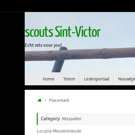
Skip
to
content
scouts Sint-Victor
Echt iets voor jou!
Skip
Home
Totem
Ledenportaal
Nieuwtje
to
content
Home
Placemark
Category:
Mosselen
Locatie Meulentiende