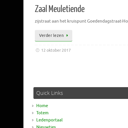
Zaal Meuletiende
zijstraat aan het kruispunt Goedendagstraat-Hog
Verder lezen
12 oktober 2017
Quick Links
Home
Totem
Ledenportaal
Nieuwtjes