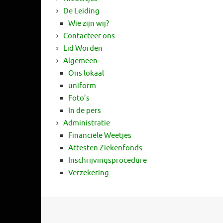
De Leiding
Wie zijn wij?
Contacteer ons
Lid Worden
Algemeen
Ons lokaal
uniform
Foto’s
In de pers
Administratie
Financiële Weetjes
Attesten Ziekenfonds
Inschrijvingsprocedure
Verzekering